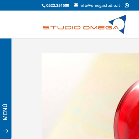
0522.351509
info@omegastudio.it
MENÙ
"