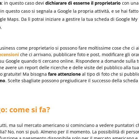
a
: in questo caso devi
dichiarare di esserne il proprietario
con una 
 in questo caso si segnala a Google la propria attività, e se hai fat
ogle Maps. Da lì potrai iniziare a gestire la tua scheda di Google M
.
siness come proprietario si possono fare moltissime cose che ci 
ecensioni
che ci arrivano, pubblicare foto e post, modificare gli orar
 su Google quando ti cercano online. Rispondere a domande sulla tu
e avere un report delle ricerche e delle visite del pubblico alla tu
no gratuite! Ma bisogna
fare attenzione
al tipo di foto che si pubbli
ono
. Scelte sbagliate possono pregiudicare il successo della scheda
go: come si fa?
tutti, ma sul mercato americano si cominciano a vedere puntatori ch
talia? No, non si può. Almeno per il momento. La possibilità di person
a funzione a pagamento disponibile solo per il mercato americano e