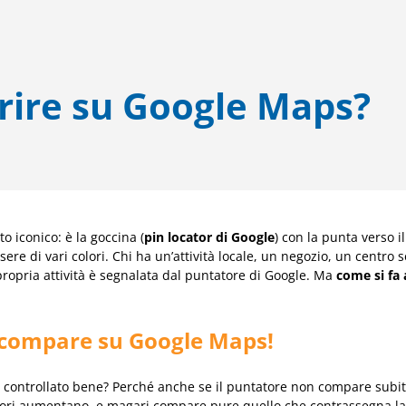
ire su Google Maps?
o iconico: è la goccina (
pin locator di Google
) con la punta verso 
re di vari colori. Chi ha un’attività locale, un negozio, un centro s
propria attività è segnalata dal puntatore di Google. Ma
come si fa
n compare su Google Maps!
 controllato bene? Perché anche se il puntatore non compare subi
tori aumentano, e magari compare pure quello che contrassegna la 