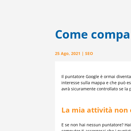
Come compar
25 Ago, 2021
|
SEO
Il puntatore Google è ormai diventat
interesse sulla mappa e che può esse
avrà sicuramente controllato se la 
La mia attività no
E se non hai nessun puntatore? Hai
computer ti accorgerai che i punta