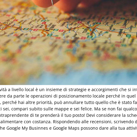
ità a livello local è un insieme di strategie e accorgimenti che si i
tere da parte le operazioni di posizionamento locale perché in qu
, perché hai altre priorità, può annullare tutto quello che è stato 
i sei, compari subito sulle mappe e sei felice. Ma se non fai qual
 intraprendente di te prenderà il tuo posto! Devi considerare la s
e alimentare con costanza. Rispondendo alle recensioni, scrivendo d
à che Google My Businnes e Google Maps possono dare alla tua attivit