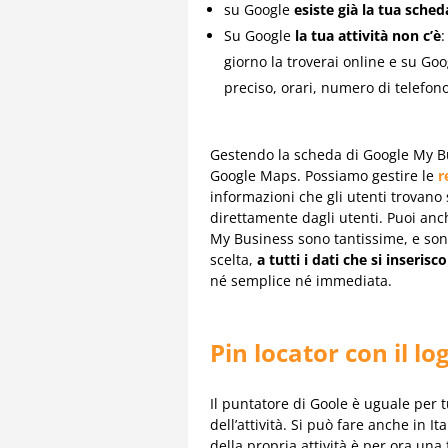
su Google
esiste già la tua sched
Su Google
la tua attività non c’è
:
giorno la troverai online e su Go
preciso, orari, numero di telefono
Gestendo la scheda di Google My Bu
Google Maps. Possiamo gestire le
r
informazioni che gli utenti trovano
direttamente dagli utenti. Puoi anch
My Business sono tantissime, e so
scelta,
a tutti i dati che si inserisc
né semplice né immediata.
Pin locator con il lo
Il puntatore di Goole è uguale per 
dell’attività. Si può fare anche in I
della propria attività è per ora un